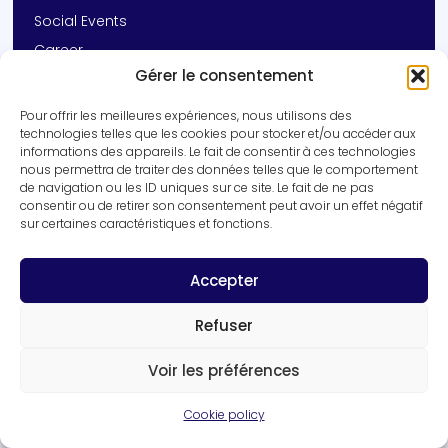
Social Events
Career
Gérer le consentement
Contact
Pour offrir les meilleures expériences, nous utilisons des
Get In Touch
technologies telles que les cookies pour stocker et/ou accéder aux
informations des appareils. Le fait de consentir à ces technologies
+33 (0)3 20 16 92 14
nous permettra de traiter des données telles que le comportement
vincent.prevot@inserm.fr
de navigation ou les ID uniques sur ce site. Le fait de ne pas
consentir ou de retirer son consentement peut avoir un effet négatif
Inserm UMR-S 1172 | University of Lille
sur certaines caractéristiques et fonctions.
1 rue Michel Polowski, 59045 Lille cedex
Get in touch
Accepter
Refuser
Voir les préférences
Cookie policy