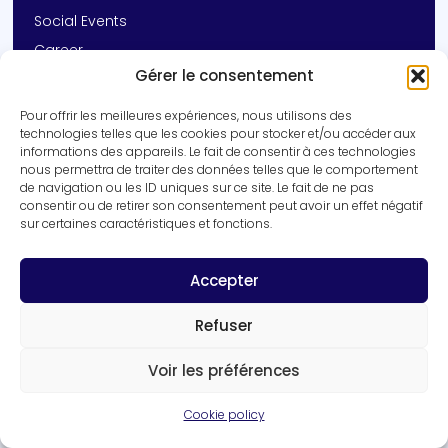
Social Events
Career
Gérer le consentement
Contact
Pour offrir les meilleures expériences, nous utilisons des
Get In Touch
technologies telles que les cookies pour stocker et/ou accéder aux
informations des appareils. Le fait de consentir à ces technologies
+33 (0)3 20 16 92 14
nous permettra de traiter des données telles que le comportement
vincent.prevot@inserm.fr
de navigation ou les ID uniques sur ce site. Le fait de ne pas
consentir ou de retirer son consentement peut avoir un effet négatif
Inserm UMR-S 1172 | University of Lille
sur certaines caractéristiques et fonctions.
1 rue Michel Polowski, 59045 Lille cedex
Get in touch
Accepter
Refuser
Voir les préférences
Cookie policy