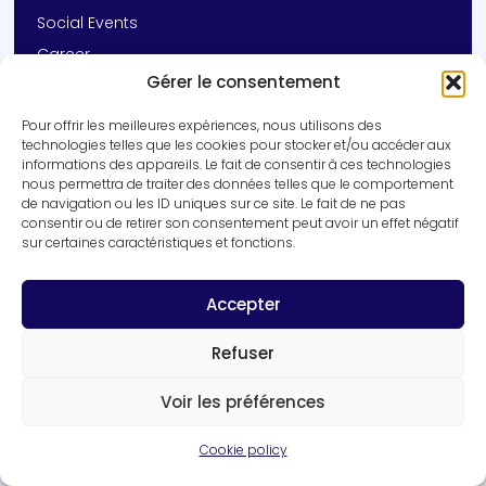
Social Events
Career
Gérer le consentement
Contact
Pour offrir les meilleures expériences, nous utilisons des
Get In Touch
technologies telles que les cookies pour stocker et/ou accéder aux
informations des appareils. Le fait de consentir à ces technologies
+33 (0)3 20 16 92 14
nous permettra de traiter des données telles que le comportement
vincent.prevot@inserm.fr
de navigation ou les ID uniques sur ce site. Le fait de ne pas
consentir ou de retirer son consentement peut avoir un effet négatif
Inserm UMR-S 1172 | University of Lille
sur certaines caractéristiques et fonctions.
1 rue Michel Polowski, 59045 Lille cedex
Get in touch
Accepter
Refuser
Voir les préférences
Cookie policy