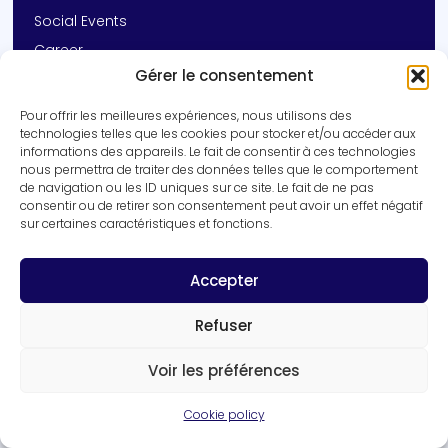
Social Events
Career
Gérer le consentement
Contact
Pour offrir les meilleures expériences, nous utilisons des
Get In Touch
technologies telles que les cookies pour stocker et/ou accéder aux
informations des appareils. Le fait de consentir à ces technologies
+33 (0)3 20 16 92 14
nous permettra de traiter des données telles que le comportement
vincent.prevot@inserm.fr
de navigation ou les ID uniques sur ce site. Le fait de ne pas
consentir ou de retirer son consentement peut avoir un effet négatif
Inserm UMR-S 1172 | University of Lille
sur certaines caractéristiques et fonctions.
1 rue Michel Polowski, 59045 Lille cedex
Get in touch
Accepter
Refuser
Voir les préférences
Cookie policy