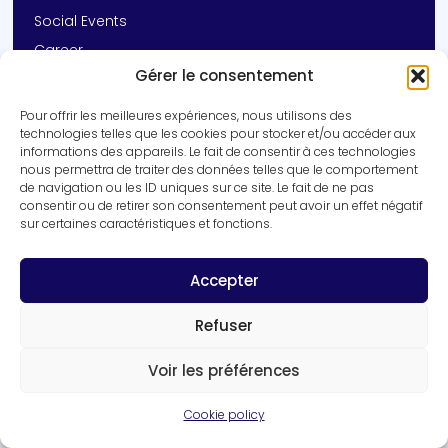
Social Events
Career
Gérer le consentement
Contact
Pour offrir les meilleures expériences, nous utilisons des
Get In Touch
technologies telles que les cookies pour stocker et/ou accéder aux
informations des appareils. Le fait de consentir à ces technologies
+33 (0)3 20 16 92 14
nous permettra de traiter des données telles que le comportement
vincent.prevot@inserm.fr
de navigation ou les ID uniques sur ce site. Le fait de ne pas
consentir ou de retirer son consentement peut avoir un effet négatif
Inserm UMR-S 1172 | University of Lille
sur certaines caractéristiques et fonctions.
1 rue Michel Polowski, 59045 Lille cedex
Get in touch
Accepter
Refuser
Voir les préférences
Cookie policy