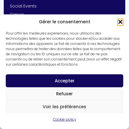
Social Events
Career
Gérer le consentement
Contact
Pour offrir les meilleures expériences, nous utilisons des
Get In Touch
technologies telles que les cookies pour stocker et/ou accéder aux
informations des appareils. Le fait de consentir à ces technologies
+33 (0)3 20 16 92 14
nous permettra de traiter des données telles que le comportement
vincent.prevot@inserm.fr
de navigation ou les ID uniques sur ce site. Le fait de ne pas
consentir ou de retirer son consentement peut avoir un effet négatif
Inserm UMR-S 1172 | University of Lille
sur certaines caractéristiques et fonctions.
1 rue Michel Polowski, 59045 Lille cedex
Get in touch
Accepter
Refuser
Voir les préférences
Cookie policy