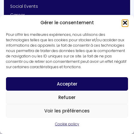
Social Events
Career
Gérer le consentement
Contact
Pour offrir les meilleures expériences, nous utilisons des
Get In Touch
technologies telles que les cookies pour stocker et/ou accéder aux
informations des appareils. Le fait de consentir à ces technologies
+33 (0)3 20 16 92 14
nous permettra de traiter des données telles que le comportement
vincent.prevot@inserm.fr
de navigation ou les ID uniques sur ce site. Le fait de ne pas
consentir ou de retirer son consentement peut avoir un effet négatif
Inserm UMR-S 1172 | University of Lille
sur certaines caractéristiques et fonctions.
1 rue Michel Polowski, 59045 Lille cedex
Get in touch
Accepter
Refuser
Voir les préférences
Cookie policy