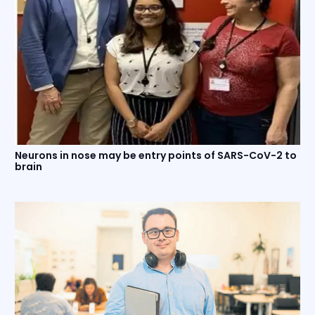
Neurons in nose may be entry points of SARS-CoV-2 to
brain